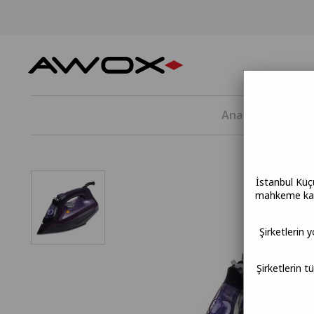
Anasayfa
KÜ
İstanbul Küç
mahkeme kara
Şirketlerin 
Şirketlerin t