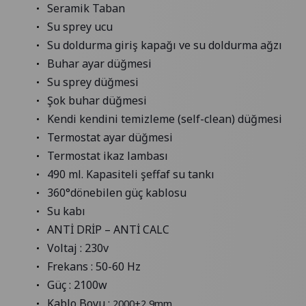
Seramik Taban
Su sprey ucu
Su doldurma giriş kapağı ve su doldurma ağzı
Buhar ayar düğmesi
Su sprey düğmesi
Şok buhar düğmesi
Kendi kendini temizleme (self-clean) düğmesi
Termostat ayar düğmesi
Termostat ikaz lambası
490 ml. Kapasiteli şeffaf su tankı
360°dönebilen güç kablosu
Su kabı
ANTİ DRİP – ANTİ CALC
Voltaj : 230v
Frekans : 50-60 Hz
Güç : 2100w
Kablo Boyu :
2000±2,9mm