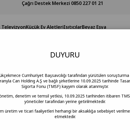
Çağrı Destek Merkezi 0850 227 01 21
Televizyon
Küçük Ev Aletleri
Isıtıcılar
Beyaz Eşya
ÇÜK EV ALETLERİ
Ütü
STEAM PLUS BUHARLI ÜTÜ
DUY
URU
ükçekmece Cumhuriyet Başsavcılığı tarafından yürütülen soruşturm
rıyla Can Holding A.Ş ve bağlı şirketlerine 10.09.2025 tarihinde Tasa
Sigorta Fonu (TMSF) kayyım olarak atanmıştır.
STEAM PLUS BUHA
yönetim, denetim ve temsil yetkisi, 10.09.2025 tarihinden itibaren TMS
yöneticiler tarafından yerine getirilmektedir.
üm üretim ve ticari faaliyetleri herhangi bir aksaklığa sebebiyet veril
etmektedir.