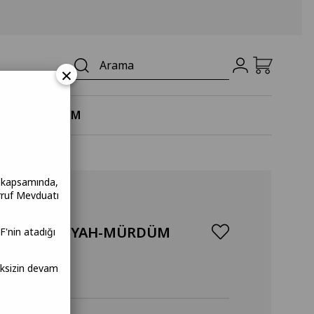
×
 SİYAH-MÜRDÜM
a kapsamında,
rruf Mevduatı
RLI ÜTÜ SİYAH-MÜRDÜM
F'nin atadığı
meksizin devam