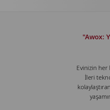
"Awox: Y
Evinizin her
İleri tek
kolaylaştır
yaşamın