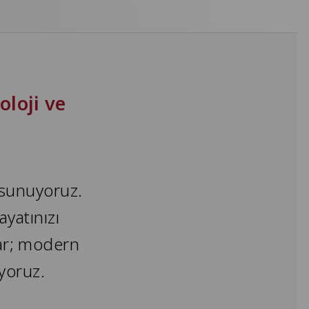
loji ve
r sunuyoruz.
ayatınızı
dar; modern
uyoruz.