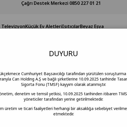
Çağrı Destek Merkezi 0850 227 01 21
Televizyon
Küçük Ev Aletleri
Isıtıcılar
Beyaz Eşya
Anasayfa
KÜÇÜK EV ALETLERİ
Kahve Makinesi
DUY
URU
ükçekmece Cumhuriyet Başsavcılığı tarafından yürütülen soruşturm
rıyla Can Holding A.Ş ve bağlı şirketlerine 10.09.2025 tarihinde Tasa
Sigorta Fonu (TMSF) kayyım olarak atanmıştır.
yönetim, denetim ve temsil yetkisi, 10.09.2025 tarihinden itibaren TMS
yöneticiler tarafından yerine getirilmektedir.
üm üretim ve ticari faaliyetleri herhangi bir aksaklığa sebebiyet veril
etmektedir.