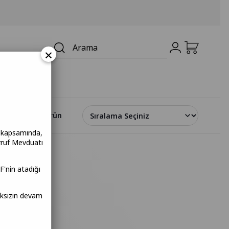
×
1 Ürün
a kapsamında,
rruf Mevduatı
F'nin atadığı
meksizin devam