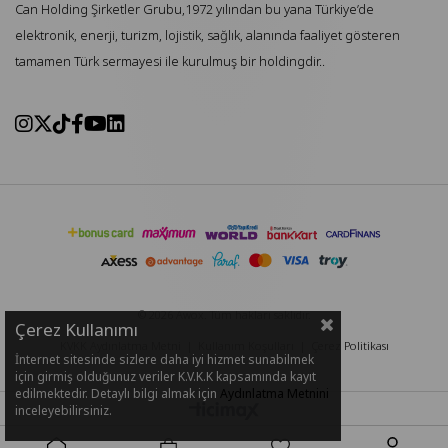
Can Holding Şirketler Grubu,1972 yılından bu yana Türkiye’de
elektronik, enerji, turizm, lojistik, sağlık, alanında faaliyet gösteren
tamamen Türk sermayesi ile kurulmuş bir holdingdir..
© 2026 Awox. Tüm hakları saklıdır.
Çerez Kullanımı
KVKK Aydınlatma Metni
|
Kullanım Koşulları
|
Çerez Politikası
İnternet sitesinde sizlere daha iyi hizmet sunabilmek
için girmiş olduğunuz veriler K.V.K.K kapsamında kayıt
edilmektedir. Detaylı bilgi almak için
Aydınlatma Metnini
inceleyebilirsiniz.