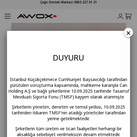
Çağrı Destek Merkezi 0850 227 01 21
×
Görüntünün En Net Hali
Awox Ultra HD Serisi
DUY
URU
Teknoloji ve tasarımın buluştuğu noktada,
evinizdeki sinema deneyimi.
İstanbul Küçükçekmece Cumhuriyet Başsavcılığı tarafından
Seriyi Keşfedin
yürütülen soruşturma kapsamında, mahkeme kararıyla Can
Holding A.Ş ve bağlı şirketlerine 10.09.2025 tarihinde Tasarruf
Mevduatı Sigorta Fonu (TMSF) kayyım olarak atanmıştır.
Şirketlerin yönetim, denetim ve temsil yetkisi, 10.09.2025
tarihinden itibaren TMSF'nin atadığı yöneticiler tarafından
yerine getirilmektedir.
Şirketlerin tüm üretim ve ticari faaliyetleri herhangi bir
aksaklığa sebebiyet verilmeksizin devam etmektedir.