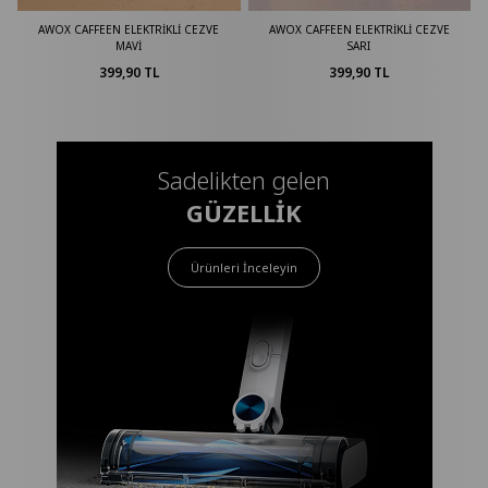
CEZVE
AWOX CAFFEEN ELEKTRİKLİ CEZVE
AWOX CAFFEEN ELEKTRİKLİ CEZVE
SARI
BEYAZ
399,90 TL
379,90 TL
Sadelikten gelen
GÜZELLİK
Ürünleri İnceleyin