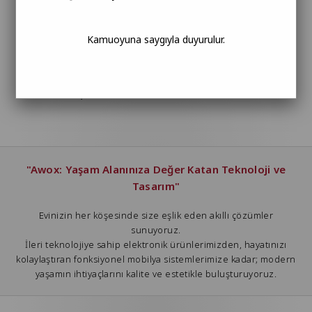
Kamuoyuna saygıyla duyurulur.
Awox Orion Kırmızı Tost Makinesi
2.049,90 TL
"Awox: Yaşam Alanınıza Değer Katan Teknoloji ve
Tasarım"
Evinizin her köşesinde size eşlik eden akıllı çözümler
sunuyoruz.
İleri teknolojiye sahip elektronik ürünlerimizden, hayatınızı
kolaylaştıran fonksiyonel mobilya sistemlerimize kadar; modern
yaşamın ihtiyaçlarını kalite ve estetikle buluşturuyoruz.