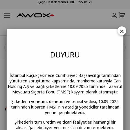
Çağrı Destek Merkezi 0850 227 01 21
×
Anasayfa
KÜÇÜK EV ALETLERİ
Tost Makinesi
Filtreleme
Sıralama
DUY
URU
İstanbul Küçükçekmece Cumhuriyet Başsavcılığı tarafından
yürütülen soruşturma kapsamında, mahkeme kararıyla Can
Holding A.Ş ve bağlı şirketlerine 10.09.2025 tarihinde Tasarruf
Mevduatı Sigorta Fonu (TMSF) kayyım olarak atanmıştır.
Şirketlerin yönetim, denetim ve temsil yetkisi, 10.09.2025
tarihinden itibaren TMSF'nin atadığı yöneticiler tarafından
yerine getirilmektedir.
Şirketlerin tüm üretim ve ticari faaliyetleri herhangi bir
aksaklığa sebebiyet verilmeksizin devam etmektedir.