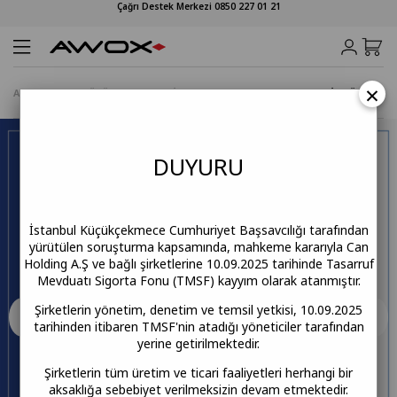
Çağrı Destek Merkezi 0850 227 01 21
×
Anasayfa
KÜÇÜK EV ALETLERİ
Süpürge
SL598 ŞARJLI DİK SÜPÜRGE
DUY
URU
İstanbul Küçükçekmece Cumhuriyet Başsavcılığı tarafından
yürütülen soruşturma kapsamında, mahkeme kararıyla Can
Holding A.Ş ve bağlı şirketlerine 10.09.2025 tarihinde Tasarruf
Mevduatı Sigorta Fonu (TMSF) kayyım olarak atanmıştır.
Şirketlerin yönetim, denetim ve temsil yetkisi, 10.09.2025
tarihinden itibaren TMSF'nin atadığı yöneticiler tarafından
yerine getirilmektedir.
Şirketlerin tüm üretim ve ticari faaliyetleri herhangi bir
aksaklığa sebebiyet verilmeksizin devam etmektedir.