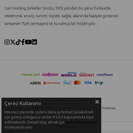
Can Holding Şirketler Grubu,1972 yılından bu yana Türkiye’de
elektronik, enerji, turizm, lojistik, sağlık, alanında faaliyet gösteren
tamamen Türk sermayesi ile kurulmuş bir holdingdir..
© 2026 Awox. Tüm hakları saklıdır.
Çerez Kullanımı
KVKK Aydınlatma Metni
|
Kullanım Koşulları
|
Çerez Politikası
İnternet sitesinde sizlere daha iyi hizmet sunabilmek
için girmiş olduğunuz veriler K.V.K.K kapsamında kayıt
edilmektedir. Detaylı bilgi almak için
Aydınlatma Metnini
inceleyebilirsiniz.