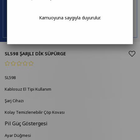
Kamuoyuna saygıyla duyurulur.
SL598 ŞARJLI DİK SÜPÜRGE
SL598
Kablosuz El Tipi Kullanım
Şarj Cihazı
Kolay Temizlenebilir Çöp Kovası
Pil Güç Göstergesi
Ayar Düğmesi