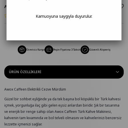
AWOX CAFFEEN ELEKTRİKLİ CEZVE MÜRDÜM
Kamuoyuna saygıyla duyurulur.
Gelince Haber Ver
Ücretsiz Kargo
Peşin Fiyatına 3 Taksit
Güvenli Alışveriş
ÜRÜN ÖZELLIKLERI
Awox Caffeen Elektrikli Cezve Mürdüm
Güzel bir sohbet eşliğinde ya da tek başına bol köpüklü bir Türk kahvesi
içmek, yorgunluğa ilaç gibi gelen eşsiz anlardan biridir. Şık bir tasarıma
ve enerjik bir renge sahip olan Awox Caffeen Türk Kahve Makinesi,
kahvenin tam kıvamında ve bol telveli olmasını ve kahvelerinizi benzersiz
lezzette içmenizi sağlar.