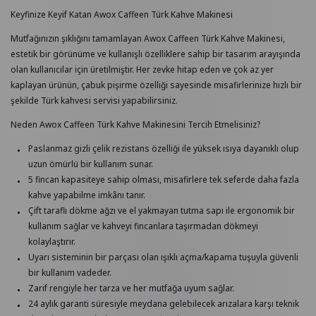
Keyfinize Keyif Katan Awox Caffeen Türk Kahve Makinesi
Mutfağınızın şıklığını tamamlayan Awox Caffeen Türk Kahve Makinesi,
estetik bir görünüme ve kullanışlı özelliklere sahip bir tasarım arayışında
olan kullanıcılar için üretilmiştir. Her zevke hitap eden ve çok az yer
kaplayan ürünün, çabuk pişirme özelliği sayesinde misafirlerinize hızlı bir
şekilde Türk kahvesi servisi yapabilirsiniz.
Neden Awox Caffeen Türk Kahve Makinesini Tercih Etmelisiniz?
Paslanmaz gizli çelik rezistans özelliği ile yüksek ısıya dayanıklı olup
uzun ömürlü bir kullanım sunar.
5 fincan kapasiteye sahip olması, misafirlere tek seferde daha fazla
kahve yapabilme imkânı tanır.
Çift taraflı dökme ağzı ve el yakmayan tutma sapı ile ergonomik bir
kullanım sağlar ve kahveyi fincanlara taşırmadan dökmeyi
kolaylaştırır.
Uyarı sisteminin bir parçası olan ışıklı açma/kapama tuşuyla güvenli
bir kullanım vadeder.
Zarif rengiyle her tarza ve her mutfağa uyum sağlar.
24 aylık garanti süresiyle meydana gelebilecek arızalara karşı teknik