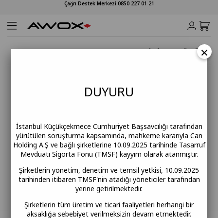
Çağrı Destek Merkezi 0850 227 01 21
×
Anasayfa
Cezveler
AWOX CAFFEEN ELEKTRİKLİ CEZVE MÜRDÜM
DUY
URU
İstanbul Küçükçekmece Cumhuriyet Başsavcılığı tarafından
yürütülen soruşturma kapsamında, mahkeme kararıyla Can
Holding A.Ş ve bağlı şirketlerine 10.09.2025 tarihinde Tasarruf
Mevduatı Sigorta Fonu (TMSF) kayyım olarak atanmıştır.
Şirketlerin yönetim, denetim ve temsil yetkisi, 10.09.2025
tarihinden itibaren TMSF'nin atadığı yöneticiler tarafından
yerine getirilmektedir.
Şirketlerin tüm üretim ve ticari faaliyetleri herhangi bir
aksaklığa sebebiyet verilmeksizin devam etmektedir.