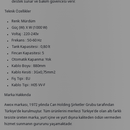
destek sunar ve bakım güvencesi verir.
Teknik Özellikler
Renk: Mürdüm
Güç (W): X W (1000 W)
Voltaj : 220-240v
Frekans : 50-60 Hz
Tank Kapasitesi : 0,80 lt
Fincan Kapasitesi: 5
Otomatik Kapanma: Yok
Kablo Boyu : 880mm
Kablo Kesiti : 3Gx0,75mm2
Fiş Tipi : EU
Kablo Tipi : H05 VV-F
Marka Hakkında
Awox markası, 1972 yılında Can Holding Şirketler Grubu tarafından
Türkiye'de kurulmuştur. Tüm ürünlerini merkezi Türkiye'de olan altı farklı
tesiste üreten marka, yurt içine ve yurt dışına kaliteden ödün vermeden
hizmet sunmanın gururunu yaşamaktadır.