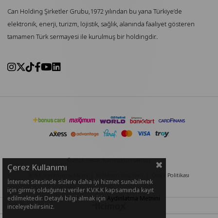
Can Holding Şirketler Grubu,1972 yılından bu yana Türkiye’de
elektronik, enerji, turizm, lojistik, sağlık, alanında faaliyet gösteren
tamamen Türk sermayesi ile kurulmuş bir holdingdir..
© 2026 Awox. Tüm hakları saklıdır.
Çerez Kullanımı
KVKK Aydınlatma Metni
|
Kullanım Koşulları
|
Çerez Politikası
İnternet sitesinde sizlere daha iyi hizmet sunabilmek
için girmiş olduğunuz veriler K.V.K.K kapsamında kayıt
edilmektedir. Detaylı bilgi almak için
Aydınlatma Metnini
inceleyebilirsiniz.