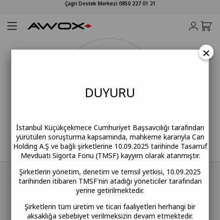
Çağrı Destek Merkezi 0850 227 01 21
×
DUY
URU
İstanbul Küçükçekmece Cumhuriyet Başsavcılığı tarafından
yürütülen soruşturma kapsamında, mahkeme kararıyla Can
Holding A.Ş ve bağlı şirketlerine 10.09.2025 tarihinde Tasarruf
Mevduatı Sigorta Fonu (TMSF) kayyım olarak atanmıştır.
Şirketlerin yönetim, denetim ve temsil yetkisi, 10.09.2025
"Awox: Yaşam Alanınıza Değer Katan Teknoloji ve
tarihinden itibaren TMSF'nin atadığı yöneticiler tarafından
Tasarım"
yerine getirilmektedir.
Şirketlerin tüm üretim ve ticari faaliyetleri herhangi bir
Evinizin her köşesinde size eşlik eden akıllı çözümler
aksaklığa sebebiyet verilmeksizin devam etmektedir.