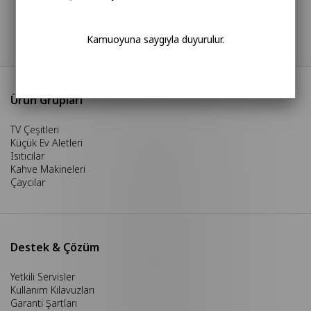
sunuyoruz.
İleri teknolojiye sahip elektronik ürünlerimizden, hayatınızı
kolaylaştıran fonksiyonel mobilya sistemlerimize kadar; modern
Kamuoyuna saygıyla duyurulur.
yaşamın ihtiyaçlarını kalite ve estetikle buluşturuyoruz.
Ürün Grupları
TV Çeşitleri
Küçük Ev Aletleri
Isıtıcılar
Kahve Makineleri
Çaycılar
Destek & Çözüm
Yetkili Servisler
Kullanım Kılavuzları
Garanti Şartları