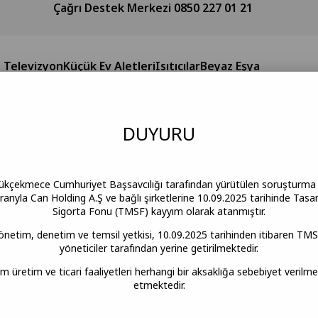
Çağrı Destek Merkezi 0850 227 01 21
Televizyon
Küçük Ev Aletleri
Isıtıcılar
Beyaz Eşya
DUY
URU
ükçekmece Cumhuriyet Başsavcılığı tarafından yürütülen soruşturm
rıyla Can Holding A.Ş ve bağlı şirketlerine 10.09.2025 tarihinde Tasa
Sigorta Fonu (TMSF) kayyım olarak atanmıştır.
yönetim, denetim ve temsil yetkisi, 10.09.2025 tarihinden itibaren TMS
yöneticiler tarafından yerine getirilmektedir.
üm üretim ve ticari faaliyetleri herhangi bir aksaklığa sebebiyet veril
etmektedir.