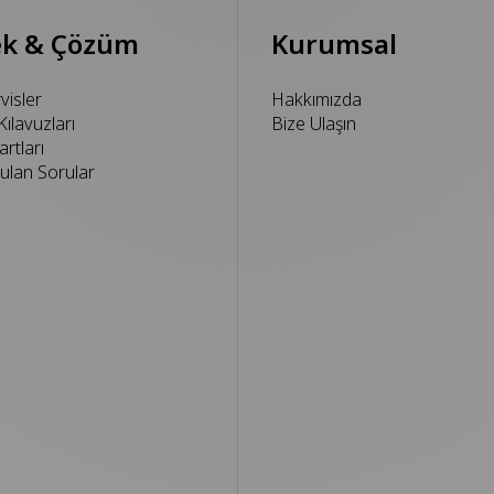
ek & Çözüm
Kurumsal
rvisler
Hakkımızda
Kılavuzları
Bize Ulaşın
rtları
ulan Sorular