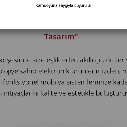
Kamuoyuna saygıyla duyurulur.
aşam Alanınıza Değer Katan Tekno
Tasarım"
 köşesinde size eşlik eden akıllı çözümle
nolojiye sahip elektronik ürünlerimizden, h
an fonksiyonel mobilya sistemlerimize ka
 ihtiyaçlarını kalite ve estetikle buluştur