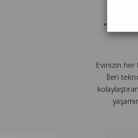
"Awox: Y
Evinizin her
İleri tek
kolaylaştır
yaşamın