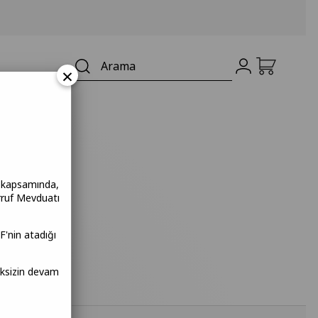
×
a kapsamında,
rruf Mevduatı
F'nin atadığı
meksizin devam