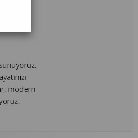
loji ve
r sunuyoruz.
ayatınızı
dar; modern
uyoruz.