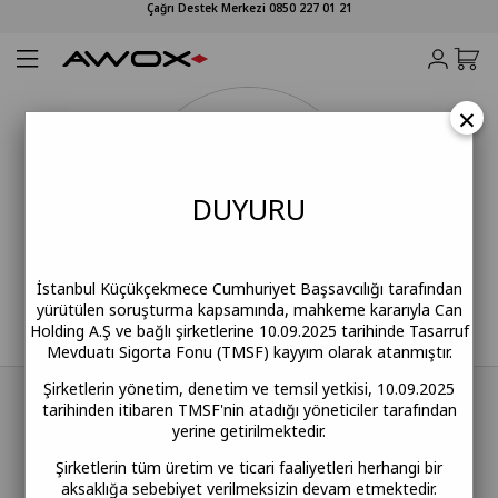
Çağrı Destek Merkezi 0850 227 01 21
×
DUY
URU
İstanbul Küçükçekmece Cumhuriyet Başsavcılığı tarafından
yürütülen soruşturma kapsamında, mahkeme kararıyla Can
Holding A.Ş ve bağlı şirketlerine 10.09.2025 tarihinde Tasarruf
Mevduatı Sigorta Fonu (TMSF) kayyım olarak atanmıştır.
Şirketlerin yönetim, denetim ve temsil yetkisi, 10.09.2025
"Awox: Yaşam Alanınıza Değer Katan Teknoloji ve
tarihinden itibaren TMSF'nin atadığı yöneticiler tarafından
Tasarım"
yerine getirilmektedir.
Şirketlerin tüm üretim ve ticari faaliyetleri herhangi bir
Evinizin her köşesinde size eşlik eden akıllı çözümler
aksaklığa sebebiyet verilmeksizin devam etmektedir.