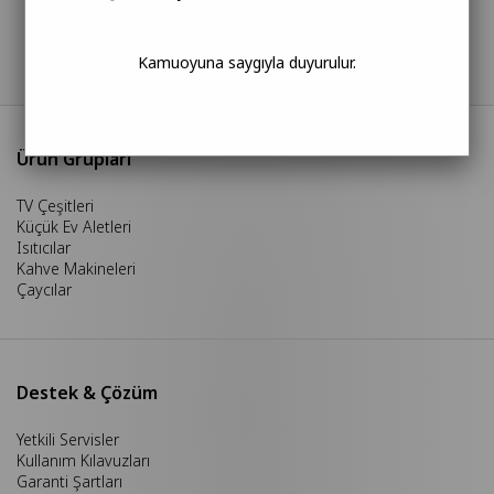
sunuyoruz.
İleri teknolojiye sahip elektronik ürünlerimizden, hayatınızı
kolaylaştıran fonksiyonel mobilya sistemlerimize kadar; modern
Kamuoyuna saygıyla duyurulur.
yaşamın ihtiyaçlarını kalite ve estetikle buluşturuyoruz.
Ürün Grupları
TV Çeşitleri
Küçük Ev Aletleri
Isıtıcılar
Kahve Makineleri
Çaycılar
Destek & Çözüm
Yetkili Servisler
Kullanım Kılavuzları
Garanti Şartları